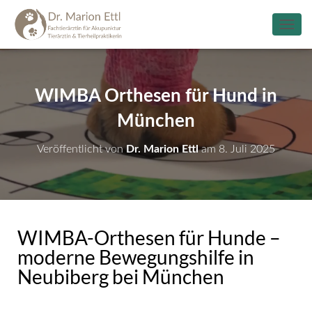
N
A
V
I
G
WIMBA Orthesen für Hund in
A
T
München
I
O
Veröffentlicht von
Dr. Marion Ettl
am
8. Juli 2025
N
U
M
S
C
H
WIMBA-Orthesen für Hunde –
A
L
moderne Bewegungshilfe in
T
Neubiberg bei München
E
N