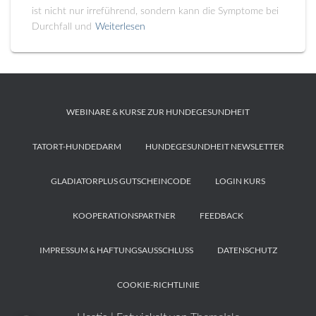
ist nicht nur irreführend, sondern kann die Symptome bei
Durchfall und
Weiterlesen
WEBINARE & KURSE ZUR HUNDEGESUNDHEIT
TATORT-HUNDEDARM
HUNDEGESUNDHEIT NEWSLETTER
GLADIATORPLUS GUTSCHEINCODE
LOGIN KURS
KOOPERATIONSPARTNER
FEEDBACK
IMPRESSUM & HAFTUNGSAUSSCHLUSS
DATENSCHUTZ
COOKIE-RICHTLINIE