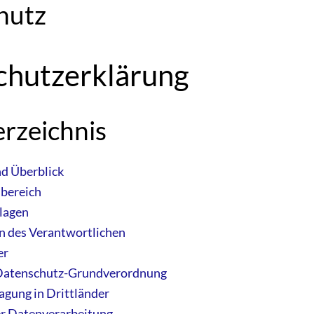
hutz
chutzerklärung
erzeichnis
nd Überblick
bereich
lagen
n des Verantwortlichen
er
 Datenschutz-Grundverordnung
gung in Drittländer
er Datenverarbeitung