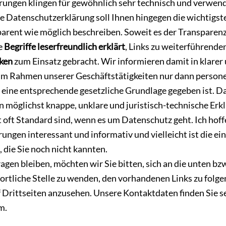
ungen klingen für gewöhnlich sehr technisch und verwend
se Datenschutzerklärung soll Ihnen hingegen die wichtigst
arent wie möglich beschreiben. Soweit es der Transparenz 
e
Begriffe leserfreundlich erklärt
, Links zu weiterführend
iken
zum Einsatz gebracht. Wir informieren damit in klarer
 im Rahmen unserer Geschäftstätigkeiten nur dann perso
eine entsprechende gesetzliche Grundlage gegeben ist. Das
 möglichst knappe, unklare und juristisch-technische Erkl
t oft Standard sind, wenn es um Datenschutz geht. Ich hoffe
ungen interessant und informativ und vielleicht ist die ei
 die Sie noch nicht kannten.
gen bleiben, möchten wir Sie bitten, sich an die unten b
rtliche Stelle zu wenden, den vorhandenen Links zu folge
 Drittseiten anzusehen. Unsere Kontaktdaten finden Sie s
m.