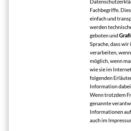
Datenschutzerklär
Fachbegriffe. Die
einfach und transp
werden technisch
geboten und
Graf
Sprache, dass wir
verarbeiten, wenn 
möglich, wenn man
wie sie im Interne
folgenden Erläuter
Information dabei,
Wenn trotzdem Fra
genannte verantwo
Informationen auf
auch im Impressu