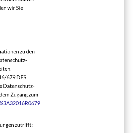
en wir Sie
mationen zu den
Datenschutz-
iten.
016/679 DES
 Datenschutz-
, dem Zugang zum
lex%3A32016R0679
ngen zutrifft: