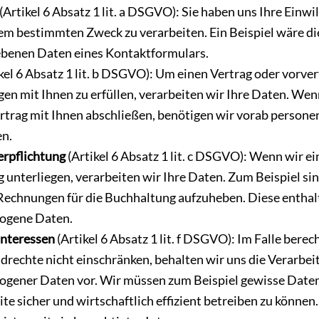
(Artikel 6 Absatz 1 lit. a DSGVO): Sie haben uns Ihre Einwi
em bestimmten Zweck zu verarbeiten. Ein Beispiel wäre d
ebenen Daten eines Kontaktformulars.
kel 6 Absatz 1 lit. b DSGVO): Um einen Vertrag oder vorver
gen mit Ihnen zu erfüllen, verarbeiten wir Ihre Daten. Wen
rtrag mit Ihnen abschließen, benötigen wir vorab person
en.
erpflichtung
(Artikel 6 Absatz 1 lit. c DSGVO): Wenn wir ei
 unterliegen, verarbeiten wir Ihre Daten. Zum Beispiel sin
 Rechnungen für die Buchhaltung aufzuheben. Diese enthalt
ogene Daten.
Interessen
(Artikel 6 Absatz 1 lit. f DSGVO): Im Falle berec
ndrechte nicht einschränken, behalten wir uns die Verarbei
gener Daten vor. Wir müssen zum Beispiel gewisse Daten
e sicher und wirtschaftlich effizient betreiben zu können