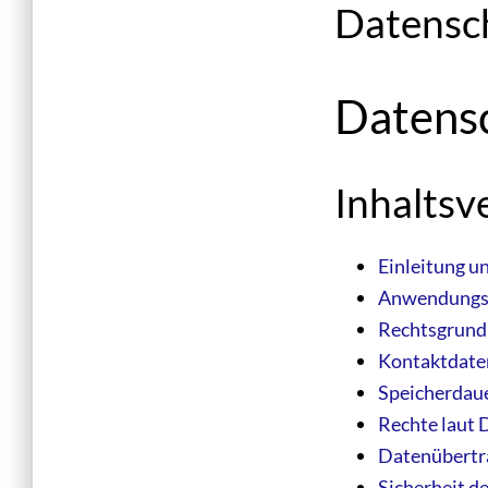
Datensc
Datens
Inhaltsv
Einleitung u
Anwendungs
Rechtsgrund
Kontaktdate
Speicherdau
Rechte laut
Datenübertra
Sicherheit d