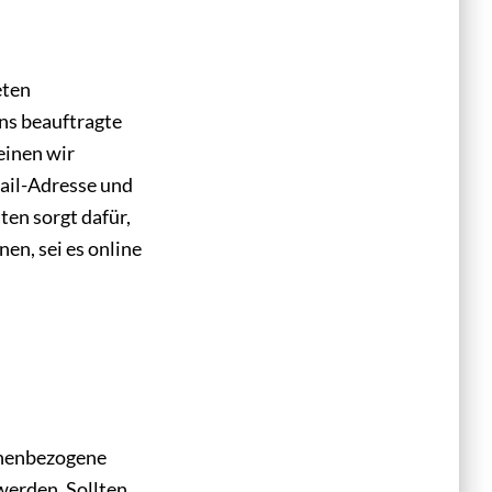
eten
ns beauftragte
einen wir
ail-Adresse und
en sorgt dafür,
en, sei es online
:
sonenbezogene
werden. Sollten