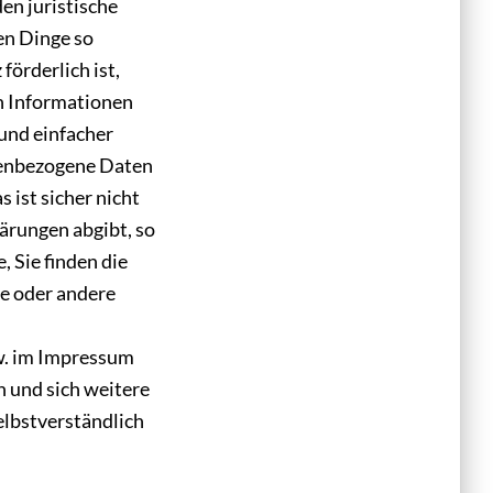
en juristische
en Dinge so
förderlich ist,
en Informationen
 und einfacher
nenbezogene Daten
 ist sicher nicht
ärungen abgibt, so
, Sie finden die
ne oder andere
zw. im Impressum
n und sich weitere
elbstverständlich