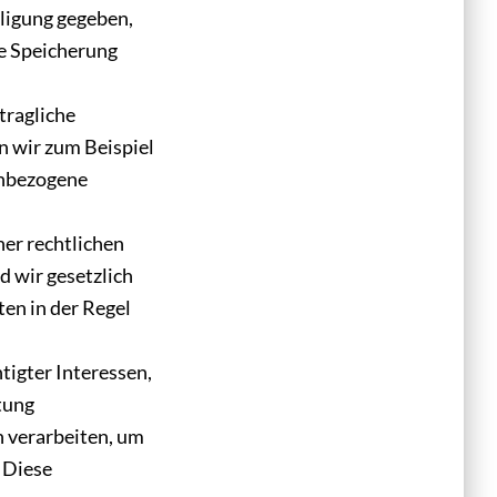
lligung gegeben,
ie Speicherung
tragliche
n wir zum Beispiel
enbezogene
ner rechtlichen
d wir gesetzlich
en in der Regel
htigter Interessen,
tung
 verarbeiten, um
. Diese