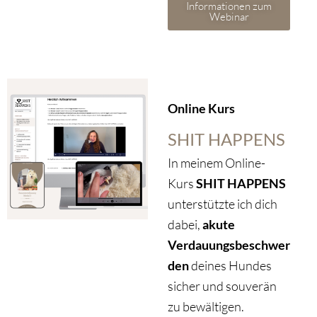
Informationen zum
Webinar
Online Kurs
SHIT HAPPENS
In meinem Online-
Kurs
SHIT HAPPENS
unterstützte ich dich
dabei,
akute
Verdauungsbeschwer
den
deines Hundes
sicher und souverän
zu bewältigen.