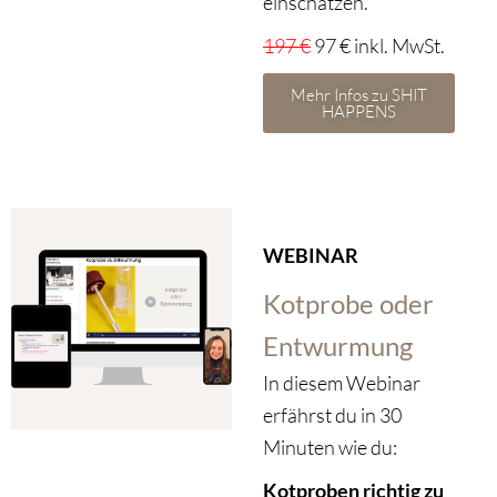
einschätzen.
197 €
97 € inkl. MwSt.
Mehr Infos zu SHIT
HAPPENS
WEBINAR
Kotprobe oder
Entwurmung
In diesem Webinar
erfährst du in 30
Minuten wie du:
Kotproben richtig zu