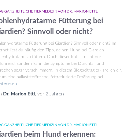
G GANZHEITLICHE TIERMEDIZIN VON DR. MARION ETTL
ohlenhydratarme Fütterung bei
iardien? Sinnvoll oder nicht?
lenhydratarme Fütterung bei Giardien? Sinnvoll oder nicht? Im
ernet liest du häufig den Tipp, deinen Hund bei Giardien
lenhydratarm zu füttern. Doch dieser Rat ist nicht nur
eführend, sondern kann die Symptome bei Durchfall und
rechen sogar verschlimmern. In diesem Blogbeitrag erkläre ich dir,
um eine ballaststoffreiche, fettreduzierte Ernährung bei
iterlesen
n
Dr. Marion Ettl
, vor
2 Jahren
G GANZHEITLICHE TIERMEDIZIN VON DR. MARION ETTL
iardien beim Hund erkennen: