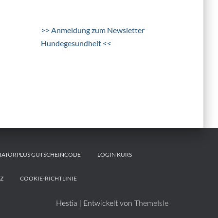
>> Anmeldung zum Newsletter
Hundegesundheit <<
IATORPLUS GUTSCHEINCODE
LOGIN KURS
Z
COOKIE-RICHTLINIE
Hestia | Entwickelt von
ThemeIsle