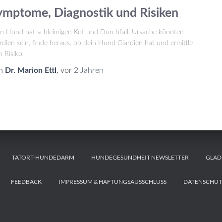
ymptome, Diagnostik und Risiken
n Hund hat schleimigen Kot und Durchfall. Ursache könnten
rdien sein, finde heraus, ob dein Hund Giardien hat und ermittle
n Risiko
n
Dr. Marion Ettl
, vor
2 Jahren
TATORT-HUNDEDARM
HUNDEGESUNDHEIT NEWSLETTER
GLAD
FEEDBACK
IMPRESSUM & HAFTUNGSAUSSCHLUSS
DATENSCHUT