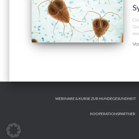
S
Dei
Gia
dei
Vo
WEBINARE & KURSE ZUR HUNDEGESUNDHEIT
KOOPERATIONSPARTNER