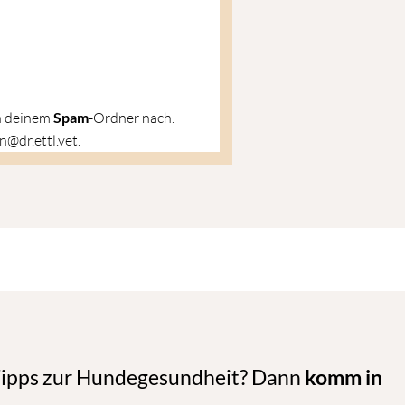
in deinem
Spam
-Ordner nach.
n@dr.ettl.vet.
 Tipps zur Hundegesundheit? Dann
komm in